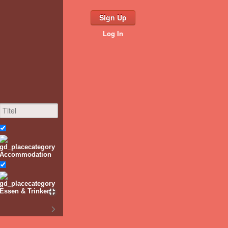
Sign Up
Log In
Accommodation
Essen & Trinken