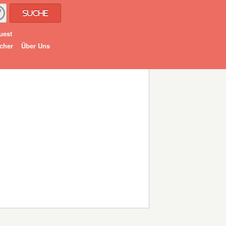
Suche
uest
cher
Über Uns