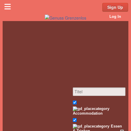
Sign Up
Log In
Accommodation
Essen
& Trinken