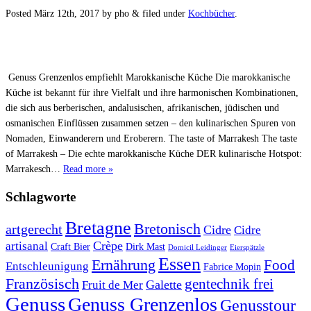
Posted
März 12th, 2017
by
pho
&
filed under
Kochbücher
.
Genuss Grenzenlos empfiehlt Marokkanische Küche Die marokkanische
Küche ist bekannt für ihre Vielfalt und ihre harmonischen Kombinationen,
die sich aus berberischen, andalusischen, afrikanischen, jüdischen und
osmanischen Einflüssen zusammen setzen – den kulinarischen Spuren von
Nomaden, Einwanderern und Eroberern. The taste of Marrakesh The taste
of Marrakesh – Die echte marokkanische Küche DER kulinarische Hotspot:
Marrakesch…
Read more »
Schlagworte
Bretagne
Bretonisch
artgerecht
Cidre
Cidre
Crèpe
artisanal
Craft Bier
Dirk Mast
Domicil Leidinger
Eierspätzle
Essen
Ernährung
Food
Entschleunigung
Fabrice Mopin
Französisch
gentechnik frei
Galette
Fruit de Mer
Genuss
Genuss Grenzenlos
Genusstour