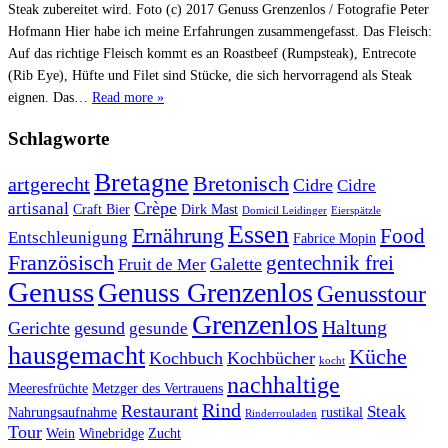
Steak zubereitet wird. Foto (c) 2017 Genuss Grenzenlos / Fotografie Peter
Hofmann Hier habe ich meine Erfahrungen zusammengefasst. Das Fleisch:
Auf das richtige Fleisch kommt es an Roastbeef (Rumpsteak), Entrecote
(Rib Eye), Hüfte und Filet sind Stücke, die sich hervorragend als Steak
eignen. Das…
Read more »
Schlagworte
Bretagne
Bretonisch
artgerecht
Cidre
Cidre
Crèpe
artisanal
Craft Bier
Dirk Mast
Domicil Leidinger
Eierspätzle
Essen
Ernährung
Food
Entschleunigung
Fabrice Mopin
Französisch
gentechnik frei
Galette
Fruit de Mer
Genuss
Genuss Grenzenlos
Genusstour
Grenzenlos
Haltung
Gerichte
gesund
gesunde
hausgemacht
Küche
Kochbuch
Kochbücher
kocht
nachhaltige
Meeresfrüchte
Metzger des Vertrauens
Rind
Restaurant
Steak
Nahrungsaufnahme
rustikal
Rinderrouladen
Tour
Wein
Winebridge
Zucht