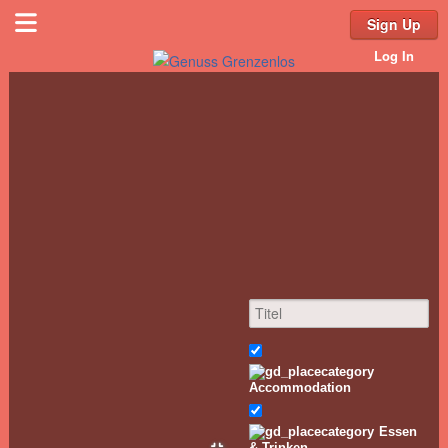
Sign Up
Log In
Accommodation
Essen
& Trinken