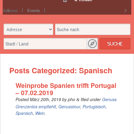
Adresse
Events
Suche
Posts Categorized:
Spanisch
Weinprobe Spanien trifft Portugal
– 07.02.2019
Posted
März 20th, 2019
by
pho
filed under
Genuss
&
Grenzenlos empfiehlt
,
Genusstour
,
Portugisisch
,
Spanisch
,
Wein
.