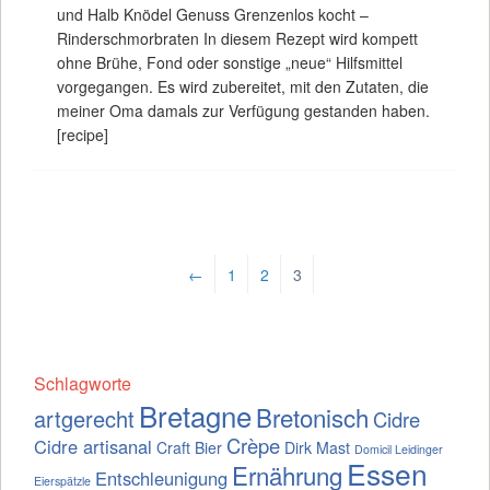
und Halb Knödel Genuss Grenzenlos kocht –
Rinderschmorbraten In diesem Rezept wird kompett
ohne Brühe, Fond oder sonstige „neue“ Hilfsmittel
vorgegangen. Es wird zubereitet, mit den Zutaten, die
meiner Oma damals zur Verfügung gestanden haben.
[recipe]
←
1
2
3
Schlagworte
Bretagne
Bretonisch
artgerecht
Cidre
Crèpe
Cidre artisanal
Craft Bier
Dirk Mast
Domicil Leidinger
Essen
Ernährung
Entschleunigung
Eierspätzle