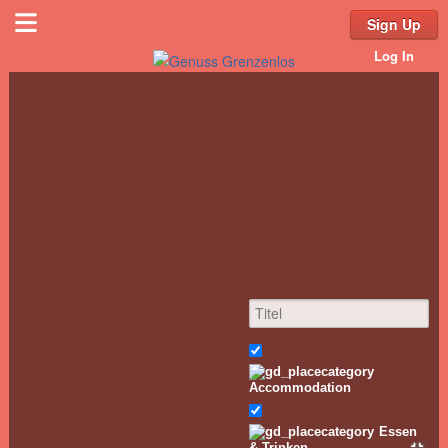
Sign Up
Log In
Accommodation
Essen
& Trinken