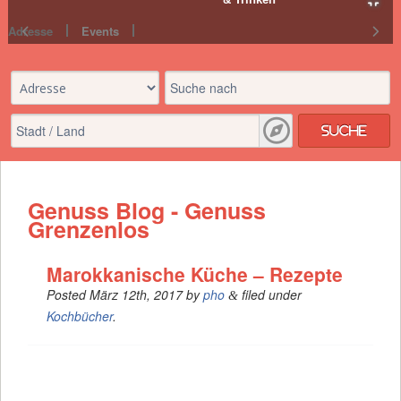
Adresse
Events
Suche
Genuss Blog - Genuss
Grenzenlos
Marokkanische Küche – Rezepte
Posted
März 12th, 2017
by
pho
filed under
&
Kochbücher
.